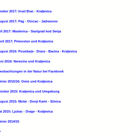
ober 2017: Insel Brac - Kraljevica
August 2017: Pag - Otocac - Jadranovo
li 2017: Maslenica - Starigrad kod Senja
pril 2017: Primosten und Kraljevica
gust 2016: Posedarje - Drace - Bacina - Kraljevica
uni 2016: Nerezine und Kraljevica
Beobachtungen in der Natur bei Facebook
inter 2015/16: Omis und Kraljevica
Oktober 2015: Kraljevica und Umgebung
gust 2015: Molat - Donji Karin - Stinica
i 2015: Ljubac - Drage - Kraljevica
inter 2014/15
s