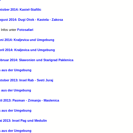
tober 2014: Kastel-Stafilic
ugust 2014: Dugi Otok - Kastela - Zakosa
 Infos unter
Fotosafari
Juni 2014: Kraljevica und Umgebung
April 2014: Kraljevica und Umgebung
ebruar 2014: Slawonien und Starigrad Paklenica
os aus der Umgebung
tober 2013: Insel Rab - Sveti Juraj
os aus der Umgebung
uli 2013: Pasman - Zrmanja - Maslenica
os aus der Umgebung
ai 2013: Insel Pag und Medulin
os aus der Umgebung