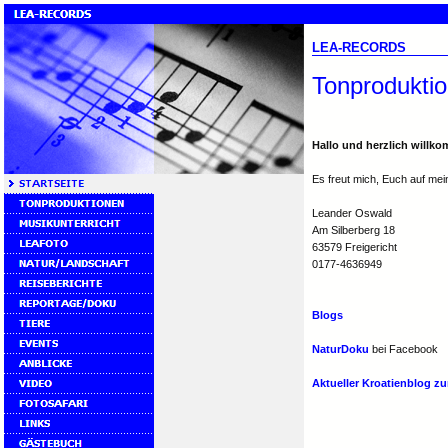
LEA-RECORDS
Tonproduktio
Hallo und herzlich willk
Es freut mich, Euch auf mei
Leander Oswald
Am Silberberg 18
63579 Freigericht
0177-4636949
Blogs
NaturDoku
bei Facebook
Aktueller Kroatienblog z